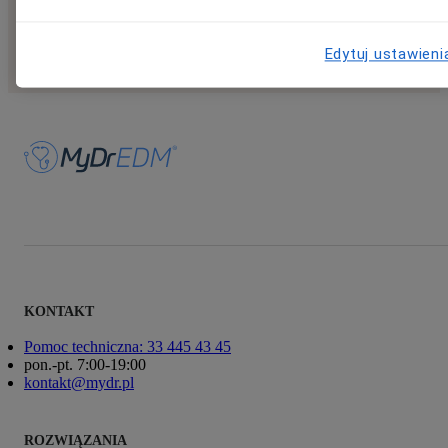
Edytuj ustawieni
KONTAKT
Pomoc techniczna: 33 445 43 45
pon.-pt. 7:00-19:00
kontakt@mydr.pl
ROZWIĄZANIA